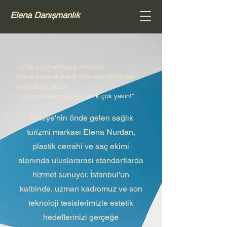
Elena Danıșmanlık
ÜCRETSİZ KONSÜLTASYON
Online veya ekibimiz size özel çözümler
sunmak için hazır.
"Hayalinizdeki görünüm artık çok yakın!"
Türkiye'nin önde gelen sağlık
turizmi markası Elena Nurdan,
plastik cerrahi ve saç ekimi
alanında uluslararası standartlarda
hizmet sunuyor. İstanbul'un
kalbinde, uzman kadromuz ve son
teknoloji tesislerimizle estetik
hedeflerinizi gerçeğe