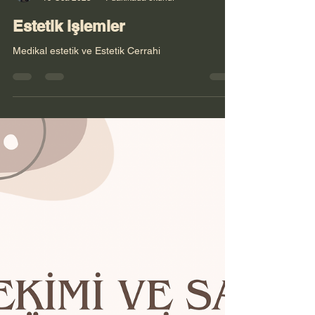
NURDAN ELENA YILMAZ
19 Oca 2025
1 dakikada okunur
Estetik işlemler
Medikal estetik ve Estetik Cerrahi